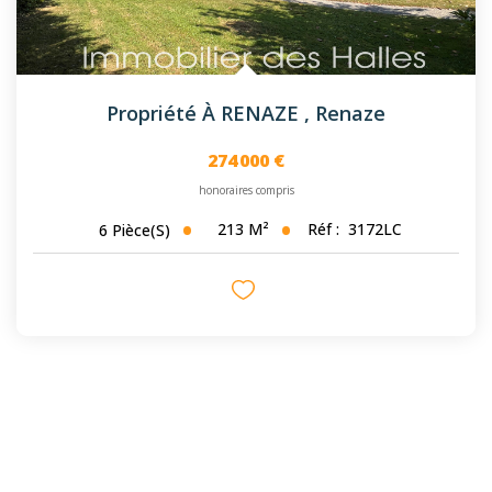
Propriété À RENAZE
,
Renaze
274 000 €
honoraires compris
213
M²
Réf :
3172LC
6
Pièce(s)