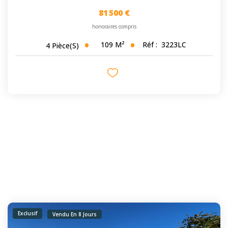
81 500 €
honoraires compris
109
M²
Réf :
3223LC
4
Pièce(s)
Exclusif
Vendu En 8 Jours