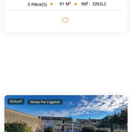
91
M²
Réf :
3262LC
5
Pièce(s)
Exclusif
Vendu Par L'agence