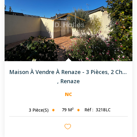
Maison À Vendre À Renaze - 3 Pièces, 2 Chambres
,
Renaze
NC
79
M²
Réf :
3218LC
3
Pièce(s)