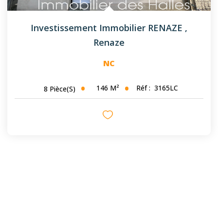
Investissement Immobilier RENAZE
,
Renaze
NC
146
M²
Réf :
3165LC
8
Pièce(s)