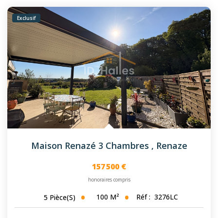
Exclusif
Maison Renazé 3 Chambres
,
Renaze
157 500 €
honoraires compris
100
M²
Réf :
3276LC
5
Pièce(s)