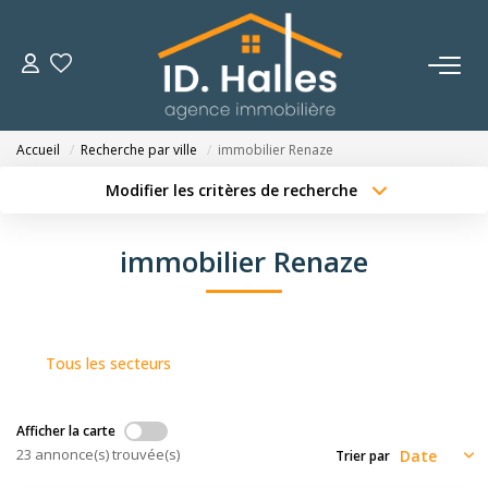
VENTES
Accueil
Recherche par ville
immobilier Renaze
LOCATIONS
Modifier les critères de recherche
Type de transaction
Localisation
Acheter
Localisation
ESTIMATION
immobilier Renaze
Type de bien
Sélectionnez...
Surface min
NOTRE HISTOIRE
Budget max
Plus de critères
Tous les secteurs
OUTILS
Créer une alerte
Afficher la carte
CONTACT
23 annonce(s) trouvée(s)
Trier par