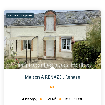
Vendu Par L'agence
Maison À RENAZE
,
Renaze
NC
75
M²
Réf :
3139LC
4
Pièce(s)