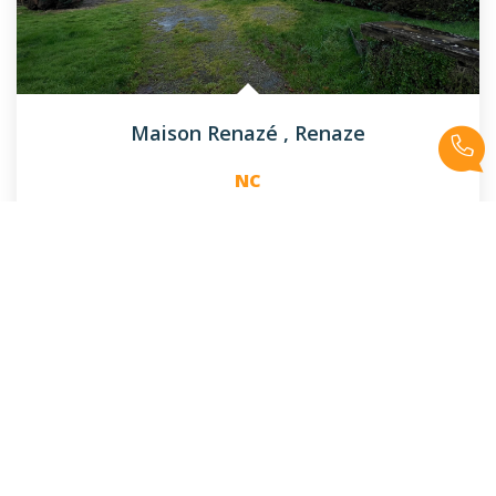
Maison Renazé
,
Renaze
NC
115
M²
Réf :
3119LC
5
Pièce(s)