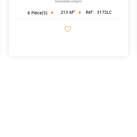
honoraires compris
213
M²
Réf :
3172LC
6
Pièce(s)