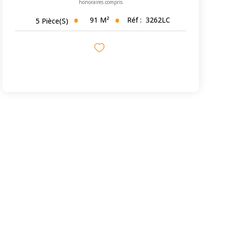
honoraires compris
91
M²
Réf :
3262LC
5
Pièce(s)