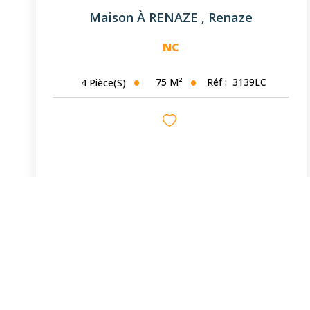
Maison À RENAZE
,
Renaze
NC
75
M²
Réf :
3139LC
4
Pièce(s)