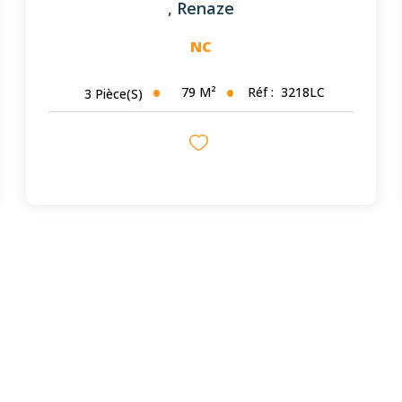
,
Renaze
NC
79
M²
Réf :
3218LC
3
Pièce(s)