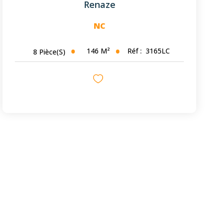
Renaze
NC
146
M²
Réf :
3165LC
8
Pièce(s)