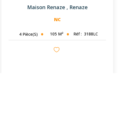
Maison Renaze
,
Renaze
NC
105
M²
Réf :
3188LC
4
Pièce(s)