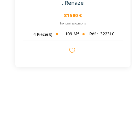
,
Renaze
81 500 €
honoraires compris
109
M²
Réf :
3223LC
4
Pièce(s)