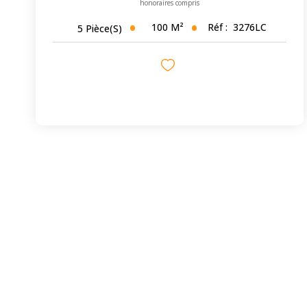
honoraires compris
100
M²
Réf :
3276LC
5
Pièce(s)