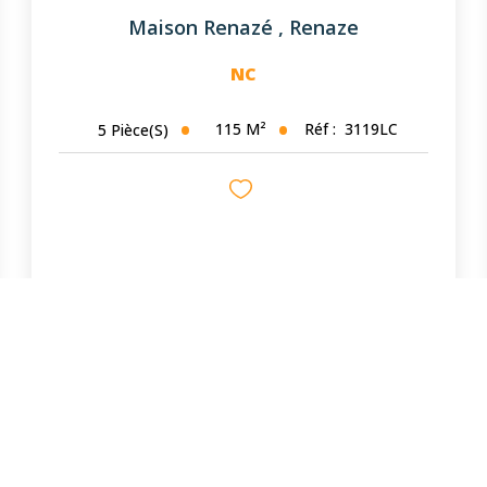
Maison Renazé
,
Renaze
NC
115
M²
Réf :
3119LC
5
Pièce(s)