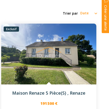
Créer une alerte
Trier par
Exclusif
Maison Renaze 5 Pièce(s)
,
Renaze
191 500 €