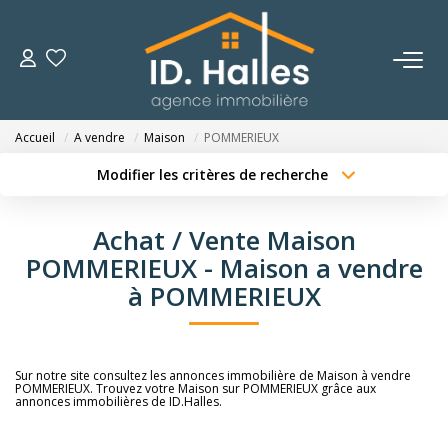
VENTES
Accueil
A vendre
Maison
POMMERIEUX
LOCATIONS
Modifier les critères de recherche
Type de transaction
Localisation
Acheter
Localisation
ESTIMATION
Achat / Vente Maison
Type de bien
Sélectionnez...
Surface min
POMMERIEUX - Maison a vendre
NOTRE HISTOIRE
à POMMERIEUX
Budget max
Plus de critères
OUTILS
Créer une alerte
Sur notre site consultez les annonces immobilière de Maison à vendre
POMMERIEUX. Trouvez votre Maison sur POMMERIEUX grâce aux
CONTACT
annonces immobilières de ID.Halles.