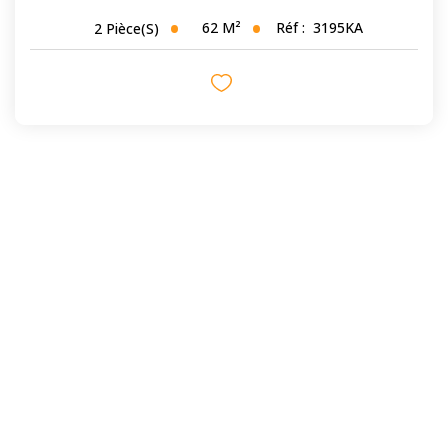
62
M²
Réf :
3195KA
2
Pièce(s)