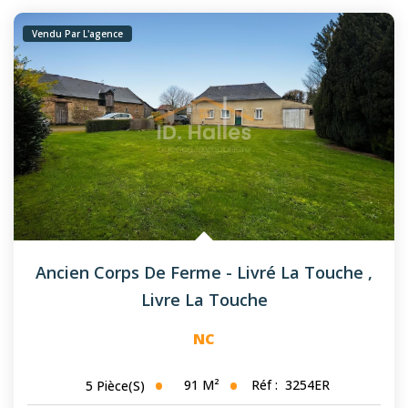
Vendu Par L'agence
Ancien Corps De Ferme - Livré La Touche
,
Livre La Touche
NC
91
M²
Réf :
3254ER
5
Pièce(s)