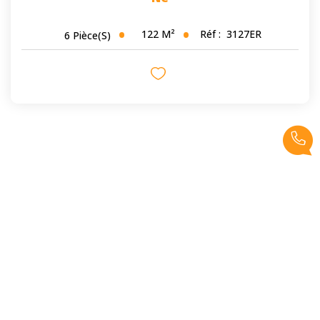
122
M²
Réf :
3127ER
6
Pièce(s)