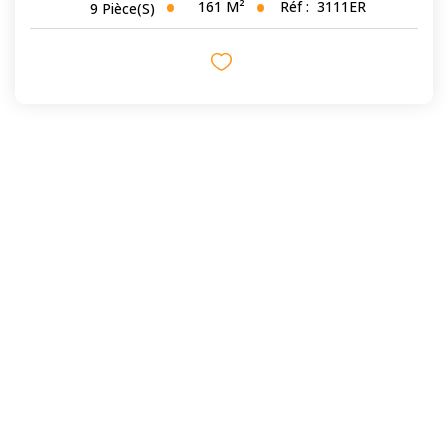
161
M²
Réf :
3111ER
9
Pièce(s)