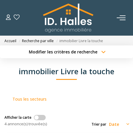
VENTES
Accueil
Recherche par ville
immobilier Livre la touche
LOCATIONS
Modifier les critères de recherche
Type de transaction
Localisation
Acheter
Localisation
ESTIMATION
immobilier Livre la touche
Type de bien
Sélectionnez...
Surface min
NOTRE HISTOIRE
Budget max
Plus de critères
Tous les secteurs
OUTILS
Créer une alerte
Afficher la carte
CONTACT
4 annonce(s) trouvée(s)
Trier par