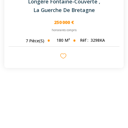
Longère Fontaine-Couverte
,
La Guerche De Bretagne
250 000 €
honoraires compris
180
M²
Réf :
3298KA
7
Pièce(s)