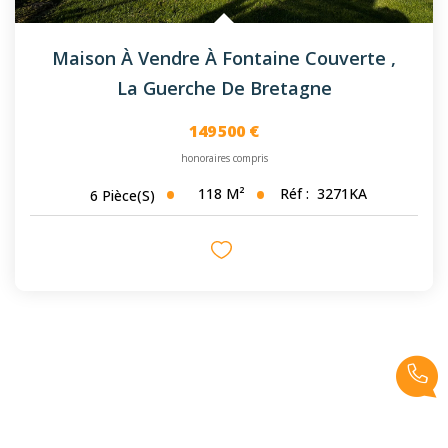
Maison À Vendre À Fontaine Couverte
,
La Guerche De Bretagne
149 500 €
honoraires compris
118
M²
Réf :
3271KA
6
Pièce(s)