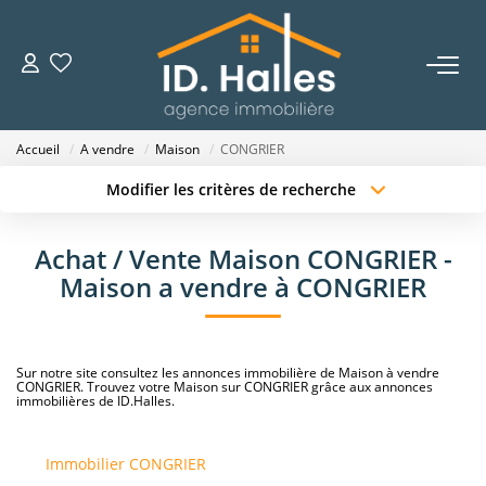
VENTES
Accueil
A vendre
Maison
CONGRIER
LOCATIONS
Modifier les critères de recherche
Localisation
Type de transaction
Surface min
ESTIMATION
Achat / Vente Maison CONGRIER -
Type de bien
Maison a vendre à CONGRIER
Budget max
Plus de critères
NOTRE HISTOIRE
Créer une alerte
OUTILS
Sur notre site consultez les annonces immobilière de Maison à vendre
CONGRIER. Trouvez votre Maison sur CONGRIER grâce aux annonces
immobilières de ID.Halles.
CONTACT
Immobilier CONGRIER