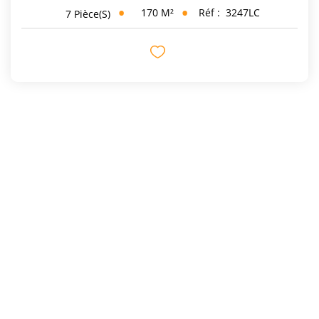
170
M²
Réf :
3247LC
7
Pièce(s)