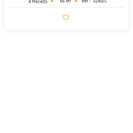
66
M²
Réf :
3240LC
4
Pièce(s)