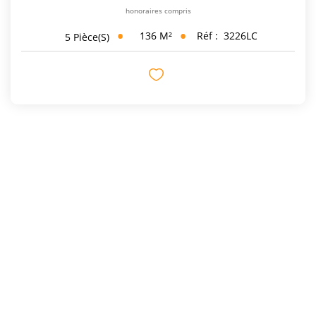
honoraires compris
136
M²
Réf :
3226LC
5
Pièce(s)