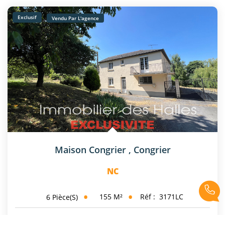
Exclusif
Vendu Par L'agence
Maison Congrier
,
Congrier
NC
155
M²
Réf :
3171LC
6
Pièce(s)