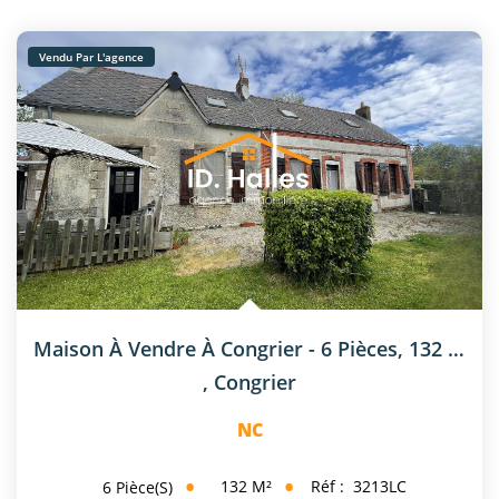
Vendu Par L'agence
Maison À Vendre À Congrier - 6 Pièces, 132 M²
,
Congrier
NC
132
M²
Réf :
3213LC
6
Pièce(s)