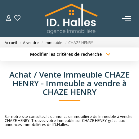
VENTES
Accueil
A vendre
Immeuble
CHAZE HENRY
LOCATIONS
Modifier les critères de recherche
Type de transaction
Localisation
Acheter
Localisation
ESTIMATION
Achat / Vente Immeuble CHAZE
Type de bien
Sélectionnez...
Surface min
HENRY - Immeuble a vendre à
NOTRE HISTOIRE
CHAZE HENRY
Budget max
Plus de critères
OUTILS
Créer une alerte
Sur notre site consultez les annonces immobilière de Immeuble à vendre
CHAZE HENRY. Trouvez votre Immeuble sur CHAZE HENRY grâce aux
CONTACT
annonces immobilières de ID.Halles.