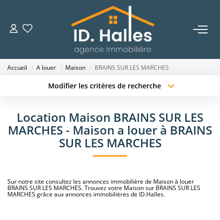
VENTES
Accueil
A louer
Maison
BRAINS SUR LES MARCHES
LOCATIONS
Modifier les critères de recherche
Localisation
Type de transaction
Surface min
ESTIMATION
Location Maison BRAINS SUR LES
Type de bien
MARCHES - Maison a louer à BRAINS
Budget max
Plus de critères
NOTRE HISTOIRE
SUR LES MARCHES
Créer une alerte
OUTILS
Sur notre site consultez les annonces immobilière de Maison à louer
BRAINS SUR LES MARCHES. Trouvez votre Maison sur BRAINS SUR LES
MARCHES grâce aux annonces immobilières de ID.Halles.
CONTACT