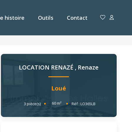
e histoire
Outils
Contact
LOCATION RENAZÉ
,
Renaze
Loué
60
m²
3
pièce(s)
Réf :
LO365LB