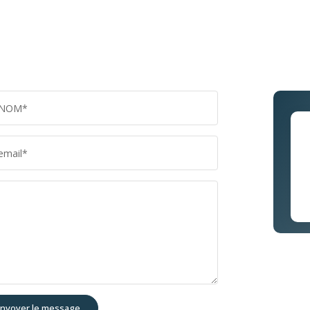
NOM*
email*
nvoyer le message