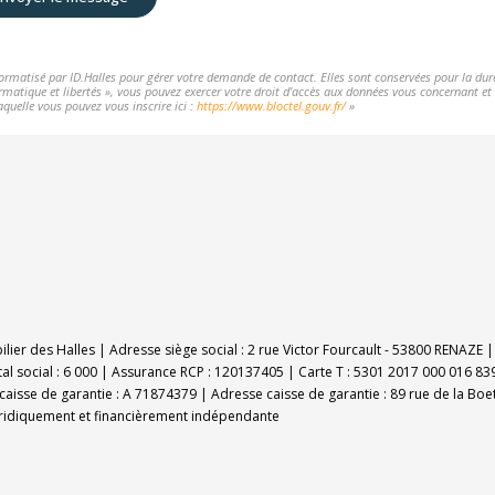
nformatisé par ID.Halles pour gérer votre demande de contact. Elles sont conservées pour la durée
rmatique et libertés », vous pouvez exercer votre droit d'accès aux données vous concernant et l
aquelle vous pouvez vous inscrire ici :
https://www.bloctel.gouv.fr/
»
bilier des Halles | Adresse siège social : 2 rue Victor Fourcault - 53800 RENAZ
al social : 6 000 | Assurance RCP : 120137405 |
Carte T : 5301 2017 000 016 839
caisse de garantie : A 71874379 | Adresse caisse de garantie : 89 rue de la Boe
uridiquement et financièrement indépendante