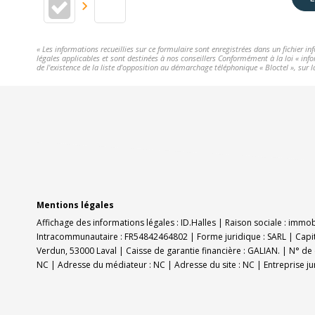
« Les informations recueillies sur ce formulaire sont enregistrées dans un fichier i
légales applicables et sont destinées à nos conseillers Conformément à la loi « info
de l'existence de la liste d'opposition au démarchage téléphonique « Bloctel », sur l
Mentions légales
Affichage des informations légales : ID.Halles | Raison sociale : immo
Intracommunautaire : FR54842464802 | Forme juridique : SARL | Capit
Verdun, 53000 Laval | Caisse de garantie financière : GALIAN. | N° de 
NC | Adresse du médiateur : NC | Adresse du site : NC |
Entreprise j