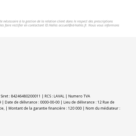
 nécessaire à la gestion de la relation client dans le respect des prescriptions
es faire rectifier en contactant ID.Halles accueil@id-halles.fr. Nous vous informons
E | Siret : 84246480200011 | RCS : LAVAL | Numero TVA
 | Date de délivrance : 0000-00-00 | Lieu de délivrance : 12 Rue de
tie, | Montant de la garantie financière : 120 000 | Nom du médiateur :