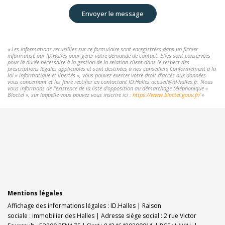
Envoyer le message
« Les informations recueillies sur ce formulaire sont enregistrées dans un fichier
informatisé par ID.Halles pour gérer votre demande de contact. Elles sont conservées
pour la durée nécessaire à la gestion de la relation client dans le respect des
prescriptions légales applicables et sont destinées à nos conseillers Conformément à la
loi « informatique et libertés », vous pouvez exercer votre droit d'accès aux données
vous concernant et les faire rectifier en contactant ID.Halles accueil@id-halles.fr. Nous
vous informons de l'existence de la liste d'opposition au démarchage téléphonique «
Bloctel », sur laquelle vous pouvez vous inscrire ici :
https://www.bloctel.gouv.fr/
»
Mentions légales
Affichage des informations légales : ID.Halles | Raison
sociale : immobilier des Halles | Adresse siège social : 2 rue Victor