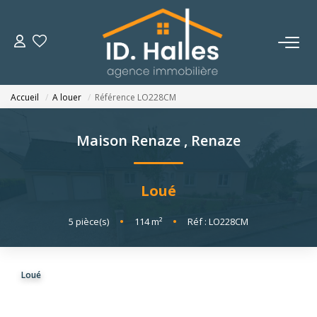
VENTES
Accueil
A louer
Référence LO228CM
LOCATIONS
Maison Renaze
,
Renaze
ESTIMATION
Loué
NOTRE HISTOIRE
5
pièce(s)
•
114
m²
•
Réf : LO228CM
OUTILS
Loué
CONTACT