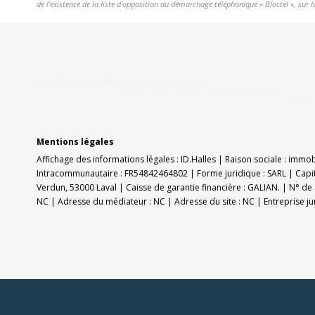
de l'existence de la liste d'opposition au démarchage téléphonique « Bloctel », sur l
Mentions légales
Affichage des informations légales : ID.Halles | Raison sociale : immo
Intracommunautaire : FR54842464802 | Forme juridique : SARL | Capit
Verdun, 53000 Laval | Caisse de garantie financière : GALIAN. | N° de 
NC | Adresse du médiateur : NC | Adresse du site : NC |
Entreprise j