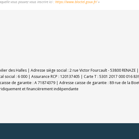
aquelle vous pouvez vous inscrire ici :
https://www.bloctel.gouv.fr/
»
bilier des Halles | Adresse siège social : 2 rue Victor Fourcault - 53800 RENAZ
al social : 6 000 | Assurance RCP : 120137405 |
Carte T : 5301 2017 000 016 839
caisse de garantie : A 71874379 | Adresse caisse de garantie : 89 rue de la Boe
uridiquement et financièrement indépendante