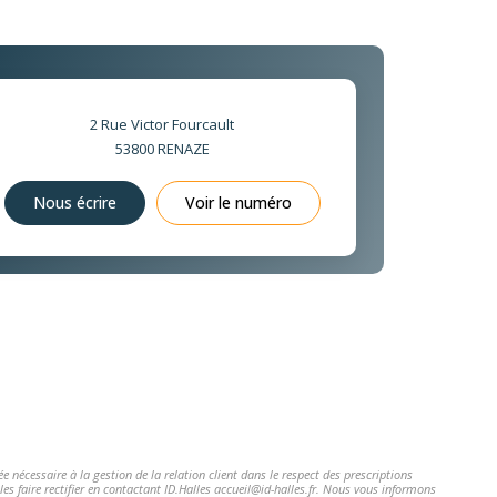
2 Rue Victor Fourcault
53800
RENAZE
Nous écrire
Voir le numéro
 nécessaire à la gestion de la relation client dans le respect des prescriptions
es faire rectifier en contactant ID.Halles accueil@id-halles.fr. Nous vous informons