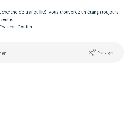
echerche de tranquillité, vous trouverez un étang (toujours
etenue.
- Chateau-Gontier.
Partager
mer