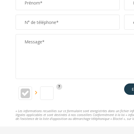
Prénom*
N° de téléphone*
Message*
E
« Les informations recueillies sur ce formulaire sont enregistrées dans un fichier i
légales applicables et sont destinées à nos conseillers Conformément à la loi « info
de l'existence de la liste d'opposition au démarchage téléphonique « Bloctel », sur l