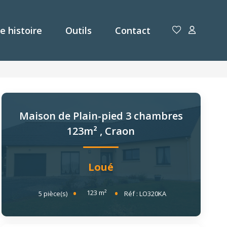
e histoire
Outils
Contact
Maison de Plain-pied 3 chambres
123m²
,
Craon
Loué
123
m²
5
pièce(s)
Réf :
LO320KA