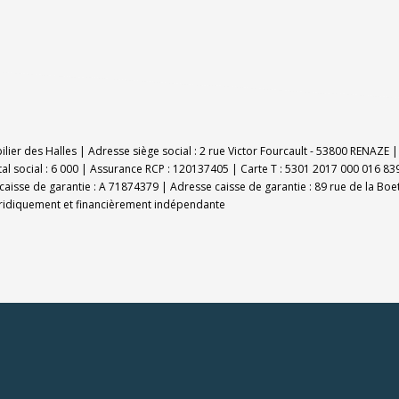
bilier des Halles | Adresse siège social : 2 rue Victor Fourcault - 53800 RENAZ
al social : 6 000 | Assurance RCP : 120137405 |
Carte T : 5301 2017 000 016 839
caisse de garantie : A 71874379 | Adresse caisse de garantie : 89 rue de la Boe
uridiquement et financièrement indépendante