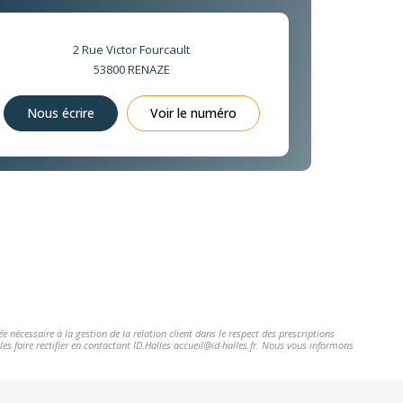
2 Rue Victor Fourcault
53800
RENAZE
Nous écrire
Voir le numéro
 nécessaire à la gestion de la relation client dans le respect des prescriptions
es faire rectifier en contactant ID.Halles accueil@id-halles.fr. Nous vous informons