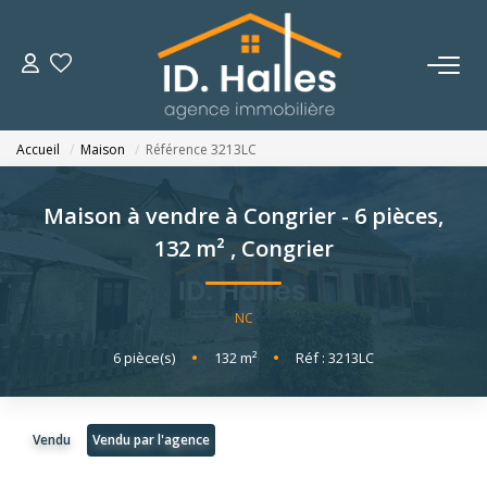
VENTES
Accueil
Maison
Référence 3213LC
LOCATIONS
Maison à vendre à Congrier - 6 pièces,
ESTIMATION
132 m²
,
Congrier
NOTRE HISTOIRE
NC
6
pièce(s)
•
132
m²
•
Réf : 3213LC
OUTILS
CONTACT
Vendu
Vendu par l'agence