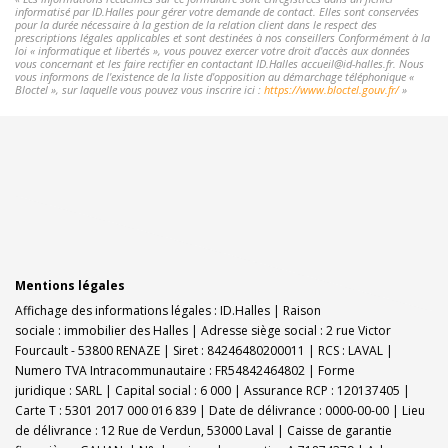
informatisé par ID.Halles pour gérer votre demande de contact. Elles sont conservées
pour la durée nécessaire à la gestion de la relation client dans le respect des
prescriptions légales applicables et sont destinées à nos conseillers Conformément à la
loi « informatique et libertés », vous pouvez exercer votre droit d'accès aux données
vous concernant et les faire rectifier en contactant ID.Halles accueil@id-halles.fr. Nous
vous informons de l'existence de la liste d'opposition au démarchage téléphonique «
Bloctel », sur laquelle vous pouvez vous inscrire ici :
https://www.bloctel.gouv.fr/
»
Mentions légales
Affichage des informations légales : ID.Halles | Raison
sociale : immobilier des Halles | Adresse siège social : 2 rue Victor
Fourcault - 53800 RENAZE | Siret : 84246480200011 | RCS : LAVAL |
Numero TVA Intracommunautaire : FR54842464802 | Forme
juridique : SARL | Capital social : 6 000 | Assurance RCP : 120137405 |
Carte T : 5301 2017 000 016 839 | Date de délivrance : 0000-00-00 | Lieu
de délivrance : 12 Rue de Verdun, 53000 Laval | Caisse de garantie