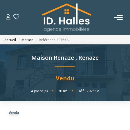
VENTES
Accueil
Maison
Référence 2975KA
LOCATIONS
Maison Renaze
,
Renaze
ESTIMATION
Vendu
NOTRE HISTOIRE
4
pièce(s)
•
70
m²
•
Réf : 2975KA
OUTILS
Vendu
CONTACT