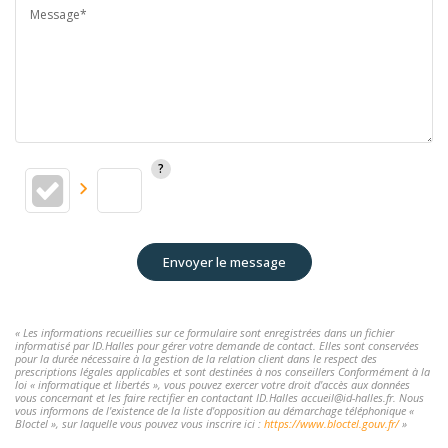
Message*
Envoyer le message
« Les informations recueillies sur ce formulaire sont enregistrées dans un fichier
informatisé par ID.Halles pour gérer votre demande de contact. Elles sont conservées
pour la durée nécessaire à la gestion de la relation client dans le respect des
prescriptions légales applicables et sont destinées à nos conseillers Conformément à la
loi « informatique et libertés », vous pouvez exercer votre droit d'accès aux données
vous concernant et les faire rectifier en contactant ID.Halles accueil@id-halles.fr. Nous
vous informons de l'existence de la liste d'opposition au démarchage téléphonique «
Bloctel », sur laquelle vous pouvez vous inscrire ici :
https://www.bloctel.gouv.fr/
»