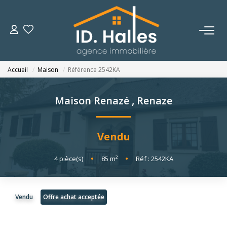
VENTES
Accueil
Maison
Référence 2542KA
LOCATIONS
Maison Renazé
,
Renaze
ESTIMATION
Vendu
NOTRE HISTOIRE
4
pièce(s)
•
85
m²
•
Réf : 2542KA
OUTILS
Vendu
Offre achat acceptée
CONTACT