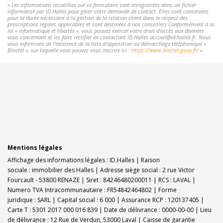
« Les informations recueillies sur ce formulaire sont enregistrées dans un fichier
informatisé par ID.Halles pour gérer votre demande de contact. Elles sont conservées
pour la durée nécessaire à la gestion de la relation client dans le respect des
prescriptions légales applicables et sont destinées à nos conseillers Conformément à la
loi « informatique et libertés », vous pouvez exercer votre droit d'accès aux données
vous concernant et les faire rectifier en contactant ID.Halles accueil@id-halles.fr. Nous
vous informons de l'existence de la liste d'opposition au démarchage téléphonique «
Bloctel », sur laquelle vous pouvez vous inscrire ici :
https://www.bloctel.gouv.fr/
»
Mentions légales
Affichage des informations légales : ID.Halles | Raison
sociale : immobilier des Halles | Adresse siège social : 2 rue Victor
Fourcault - 53800 RENAZE | Siret : 84246480200011 | RCS : LAVAL |
Numero TVA Intracommunautaire : FR54842464802 | Forme
juridique : SARL | Capital social : 6 000 | Assurance RCP : 120137405 |
Carte T : 5301 2017 000 016 839 | Date de délivrance : 0000-00-00 | Lieu
de délivrance : 12 Rue de Verdun, 53000 Laval | Caisse de garantie