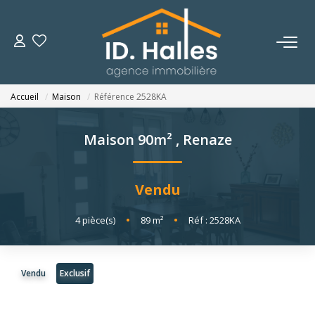
VENTES
Accueil
Maison
Référence 2528KA
LOCATIONS
Maison 90m²
,
Renaze
ESTIMATION
Vendu
NOTRE HISTOIRE
4
pièce(s)
•
89
m²
•
Réf : 2528KA
OUTILS
Vendu
Exclusif
CONTACT