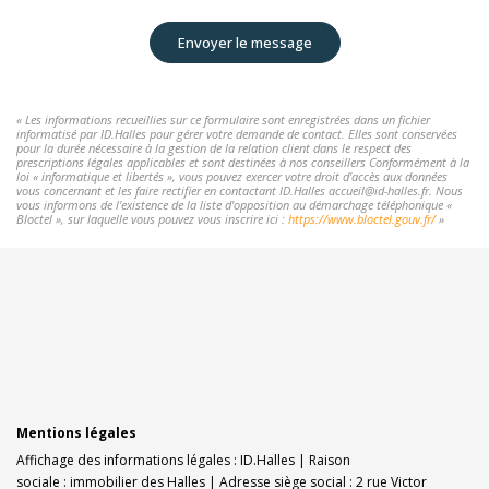
Envoyer le message
« Les informations recueillies sur ce formulaire sont enregistrées dans un fichier
informatisé par ID.Halles pour gérer votre demande de contact. Elles sont conservées
pour la durée nécessaire à la gestion de la relation client dans le respect des
prescriptions légales applicables et sont destinées à nos conseillers Conformément à la
loi « informatique et libertés », vous pouvez exercer votre droit d'accès aux données
vous concernant et les faire rectifier en contactant ID.Halles accueil@id-halles.fr. Nous
vous informons de l'existence de la liste d'opposition au démarchage téléphonique «
Bloctel », sur laquelle vous pouvez vous inscrire ici :
https://www.bloctel.gouv.fr/
»
Mentions légales
Affichage des informations légales : ID.Halles | Raison
sociale : immobilier des Halles | Adresse siège social : 2 rue Victor