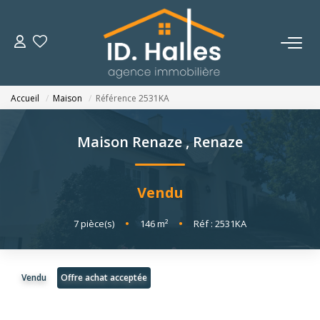
VENTES
Accueil
Maison
Référence 2531KA
LOCATIONS
Maison Renaze
,
Renaze
ESTIMATION
Vendu
NOTRE HISTOIRE
7
pièce(s)
•
146
m²
•
Réf : 2531KA
OUTILS
Vendu
Offre achat acceptée
CONTACT