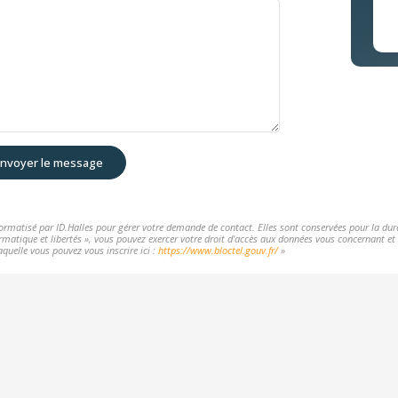
nvoyer le message
nformatisé par ID.Halles pour gérer votre demande de contact. Elles sont conservées pour la durée
rmatique et libertés », vous pouvez exercer votre droit d'accès aux données vous concernant et l
aquelle vous pouvez vous inscrire ici :
https://www.bloctel.gouv.fr/
»