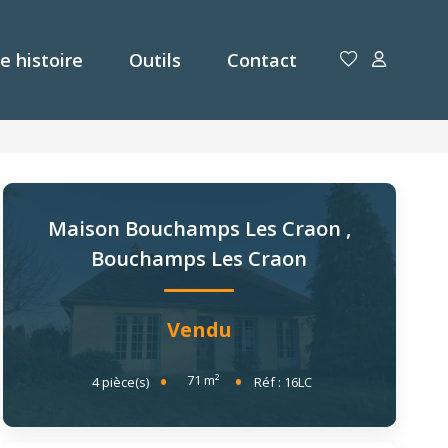
e histoire
Outils
Contact
Maison Bouchamps Les Craon
,
Bouchamps Les Craon
Vendu
71
m²
4
pièce(s)
Réf :
16LC