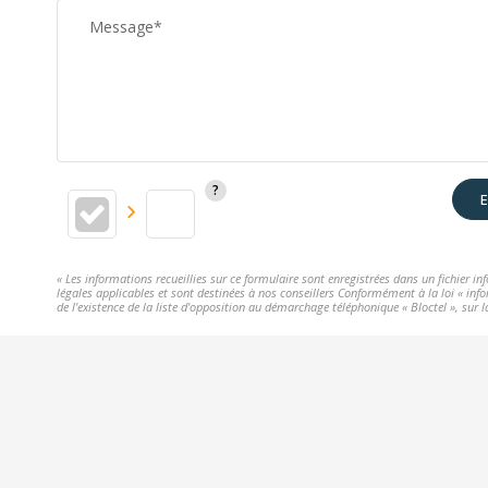
Message*
E
« Les informations recueillies sur ce formulaire sont enregistrées dans un fichier i
légales applicables et sont destinées à nos conseillers Conformément à la loi « info
de l'existence de la liste d'opposition au démarchage téléphonique « Bloctel », sur l