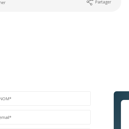
Partager
mer
NOM*
email*