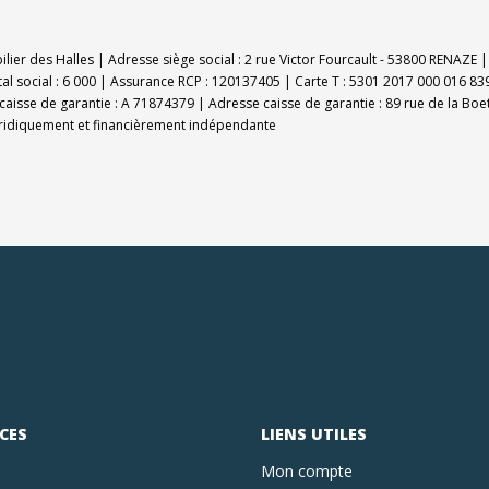
bilier des Halles | Adresse siège social : 2 rue Victor Fourcault - 53800 RENAZ
al social : 6 000 | Assurance RCP : 120137405 |
Carte T : 5301 2017 000 016 839
caisse de garantie : A 71874379 | Adresse caisse de garantie : 89 rue de la Boe
uridiquement et financièrement indépendante
CES
LIENS UTILES
Mon compte