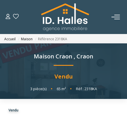
VENTES
Accueil
Maison
Référence 2318KA
LOCATIONS
Maison Craon
,
Craon
ESTIMATION
Vendu
NOTRE HISTOIRE
3
pièce(s)
•
65
m²
•
Réf : 2318KA
OUTILS
Vendu
CONTACT