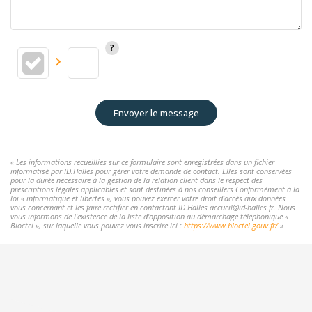
Envoyer le message
« Les informations recueillies sur ce formulaire sont enregistrées dans un fichier
informatisé par ID.Halles pour gérer votre demande de contact. Elles sont conservées
pour la durée nécessaire à la gestion de la relation client dans le respect des
prescriptions légales applicables et sont destinées à nos conseillers Conformément à la
loi « informatique et libertés », vous pouvez exercer votre droit d'accès aux données
vous concernant et les faire rectifier en contactant ID.Halles accueil@id-halles.fr. Nous
vous informons de l'existence de la liste d'opposition au démarchage téléphonique «
Bloctel », sur laquelle vous pouvez vous inscrire ici :
https://www.bloctel.gouv.fr/
»