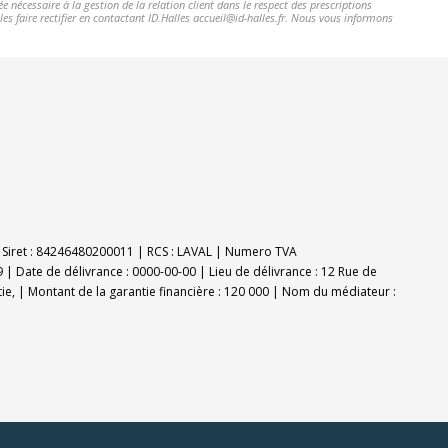
 nécessaire à la gestion de la relation client dans le respect des prescriptions
es faire rectifier en contactant ID.Halles accueil@id-halles.fr. Nous vous informons
E | Siret : 84246480200011 | RCS : LAVAL | Numero TVA
 | Date de délivrance : 0000-00-00 | Lieu de délivrance : 12 Rue de
tie, | Montant de la garantie financière : 120 000 | Nom du médiateur :