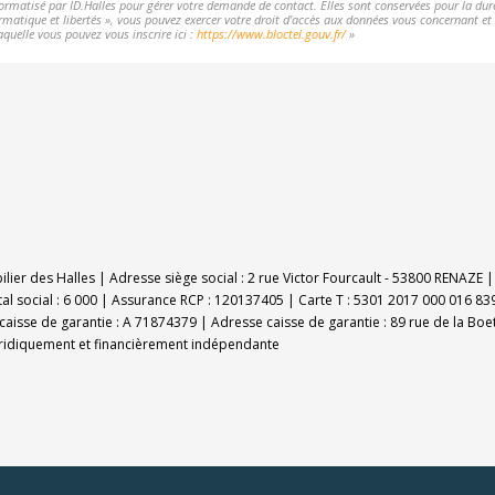
nformatisé par ID.Halles pour gérer votre demande de contact. Elles sont conservées pour la durée
rmatique et libertés », vous pouvez exercer votre droit d'accès aux données vous concernant et l
aquelle vous pouvez vous inscrire ici :
https://www.bloctel.gouv.fr/
»
bilier des Halles | Adresse siège social : 2 rue Victor Fourcault - 53800 RENAZ
al social : 6 000 | Assurance RCP : 120137405 |
Carte T : 5301 2017 000 016 839
caisse de garantie : A 71874379 | Adresse caisse de garantie : 89 rue de la Boe
uridiquement et financièrement indépendante