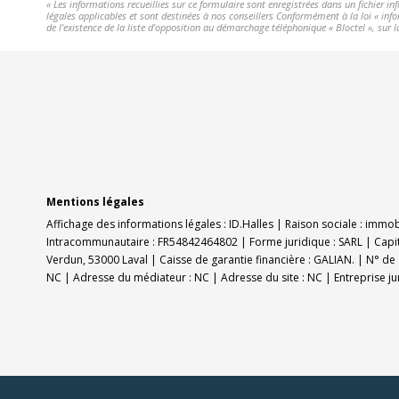
« Les informations recueillies sur ce formulaire sont enregistrées dans un fichier i
légales applicables et sont destinées à nos conseillers Conformément à la loi « info
de l'existence de la liste d'opposition au démarchage téléphonique « Bloctel », sur l
Mentions légales
Affichage des informations légales : ID.Halles | Raison sociale : immo
Intracommunautaire : FR54842464802 | Forme juridique : SARL | Capit
Verdun, 53000 Laval | Caisse de garantie financière : GALIAN. | N° de 
NC | Adresse du médiateur : NC | Adresse du site : NC |
Entreprise j