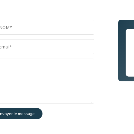
NOM*
email*
nvoyer le message