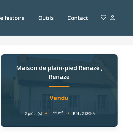
e histoire
Outils
Contact
Maison de plain-pied Renazé
,
Renaze
Vendu
55
m²
2
pièce(s)
Réf :
2189KA