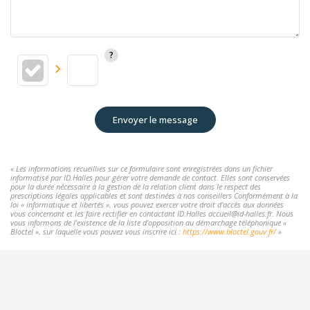
Envoyer le message
« Les informations recueillies sur ce formulaire sont enregistrées dans un fichier
informatisé par ID.Halles pour gérer votre demande de contact. Elles sont conservées
pour la durée nécessaire à la gestion de la relation client dans le respect des
prescriptions légales applicables et sont destinées à nos conseillers Conformément à la
loi « informatique et libertés », vous pouvez exercer votre droit d'accès aux données
vous concernant et les faire rectifier en contactant ID.Halles accueil@id-halles.fr. Nous
vous informons de l'existence de la liste d'opposition au démarchage téléphonique «
Bloctel », sur laquelle vous pouvez vous inscrire ici :
https://www.bloctel.gouv.fr/
»