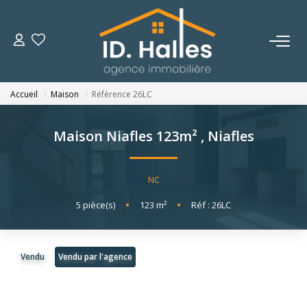
VENTES
Accueil
Maison
Référence 26LC
LOCATIONS
Maison Niafles 123m²
,
Niafles
ESTIMATION
NC
NOTRE HISTOIRE
5
pièce(s)
•
123
m²
•
Réf : 26LC
OUTILS
Vendu
Vendu par l'agence
CONTACT