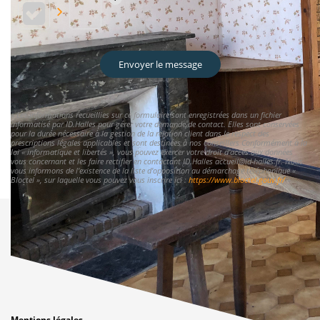
Envoyer le message
« Les informations recueillies sur ce formulaire sont enregistrées dans un fichier
informatisé par ID.Halles pour gérer votre demande de contact. Elles sont conservées
pour la durée nécessaire à la gestion de la relation client dans le respect des
prescriptions légales applicables et sont destinées à nos conseillers Conformément à la
loi « informatique et libertés », vous pouvez exercer votre droit d'accès aux données
vous concernant et les faire rectifier en contactant ID.Halles accueil@id-halles.fr. Nous
vous informons de l'existence de la liste d'opposition au démarchage téléphonique «
Bloctel », sur laquelle vous pouvez vous inscrire ici :
https://www.bloctel.gouv.fr/
»
Mentions légales