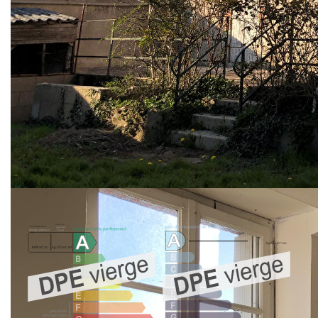
A l'étage on trouve quatre chambres sur parquet, une
salle de bain et WC. cave et grenier aménageable
Petite jardin avec dépendance sur 2 niveaux style
atelier.
Beau potentiel!
Proximité avec les commerces de premières nécessités,
écoles primaires et cars scolaires pour le collège,
Contact L'agence au 02 43 70 12 66
Nos honoraires
Nous contacter
Diagnostics énergétiques