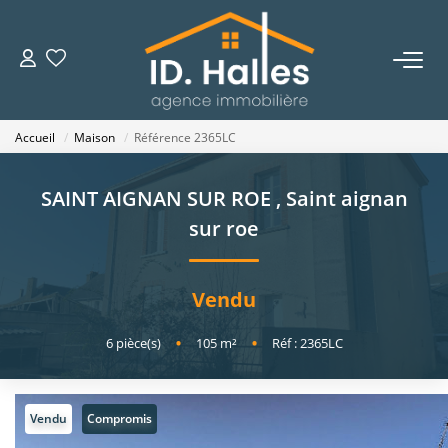
VENTES
Accueil
Maison
Référence 2365LC
LOCATIONS
SAINT AIGNAN SUR ROE
,
Saint aignan
ESTIMATION
sur roe
NOTRE HISTOIRE
Vendu
OUTILS
6
pièce(s)
•
105
m²
•
Réf : 2365LC
CONTACT
Vendu
Compromis