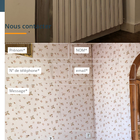
Nous contacter
Prénom*
NOM*
N° de téléphone*
email*
Message*