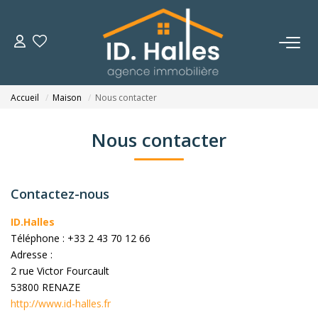
VENTES
Accueil
Maison
Nous contacter
LOCATIONS
Nous contacter
ESTIMATION
Contactez-nous
NOTRE HISTOIRE
ID.Halles
Téléphone :
+33 2 43 70 12 66
OUTILS
Adresse :
2 rue Victor Fourcault
CONTACT
53800
RENAZE
http://www.id-halles.fr